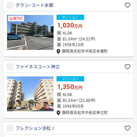
グラン・コート本郷
マンション
値下げ
1,030
万円
間
4LDK
面
81.04m² (24.51坪)
築
1998年10月
静岡県浜松市中央区本郷町
ファイネスコート神立
マンション
1,350
万円
間
4LDK
面
85.56m² (25.88坪)
築
1996年08月
静岡県浜松市中央区神立町
フレクション浜松Ⅰ