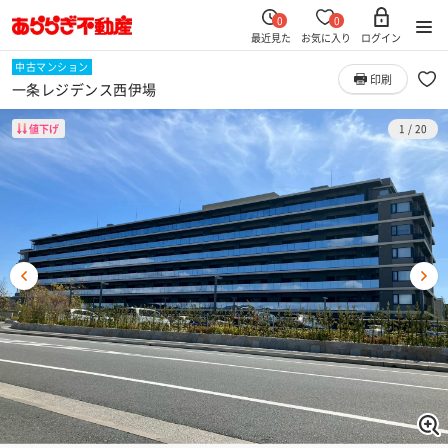
0
0
最近見た
お気に入り
ログイン
中古マンション
印刷
一条レジデンス西伊場
値下げ
1
/
20