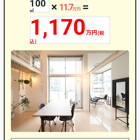
100
×
=
11.7
万円
㎡
1,170
万円
(税
込)