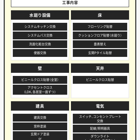
工事内容
水廻り設備
床
システムキッチン交換
フローリング貼替
システムバス交換
クッションフロア貼替（水廻り）
洗面化粧台交換
畳表替え
便器交換
玄関Pタイル貼替
壁
天井
ビニールクロス貼替（全室）
ビニールクロス貼替
アクセントクロス
（LDK、各居室一面ずつ）
建具
電気
スイッチ、コンセントプレート
建具交換
交換
窓枠塗装
配線/照明器具
玄関ドア塗装
ダウンライト
or