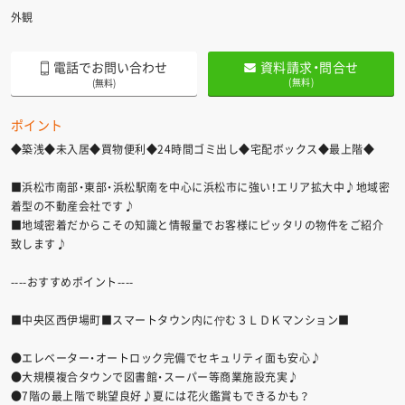
外観
電話でお問い合わせ
資料請求・問合せ
(無料)
(無料)
ポイント
◆築浅◆未入居◆買物便利◆24時間ゴミ出し◆宅配ボックス◆最上階◆
■浜松市南部・東部・浜松駅南を中心に浜松市に強い！エリア拡大中♪地域密
着型の不動産会社です♪
■地域密着だからこその知識と情報量でお客様にピッタリの物件をご紹介
致します♪
----おすすめポイント----
■中央区西伊場町■スマートタウン内に佇む３ＬＤＫマンション■
●エレベーター・オートロック完備でセキュリティ面も安心♪
●大規模複合タウンで図書館・スーパー等商業施設充実♪
●7階の最上階で眺望良好♪夏には花火鑑賞もできるかも？