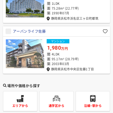
間
1LDK
面
75.28m² (22.77坪)
築
1990年07月
静岡県浜松市浜名区三ヶ日町都筑
アーバンライフ佐藤
マンション
1,980
万円
間
4LDK
面
95.17m² (28.79坪)
築
2003年03月
静岡県浜松市中央区佐藤1丁目
場所や価格から探す
エリアから
通学区から
沿線・駅から