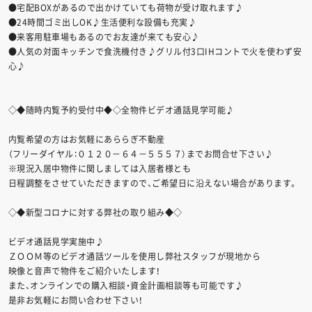
●宅配BOXがあるので出かけていても荷物が受け取れます♪
●24時間ゴミ出しOK♪生活便利な設備も充実♪
●来客用駐車場もあるのでお友達が来ても安心♪
●人気の対面キッチンで食洗機付き♪グリル付3口IHコントで火を使わず安
心♪
◇◆随時内覧予約受付中◆◇全物件ビデオ通話見学可能♪
内覧希望の方はお気軽にあららぎ不動産
（フリーダイヤル：０１２０－６４－５５５７）までお問合せ下さい♪
※現況入居中物件に関しましては入居者様とも
日程調整をさせていただきますので、ご希望日に沿えない場合があります。
◇◆新型コロナに対する弊社の取り組み◆◇
ビデオ通話見学実施中♪
ＺＯＯＭ等のビデオ通話ツールを使用し弊社スタッフが現地から
映像と音声で物件をご紹介いたします！
また、オンラインでの購入相談・資金計画相談等も可能です♪
是非お気軽にお問い合わせ下さい！