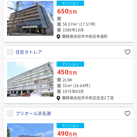
マンション
650
万円
間
面
58.07m² (17.57坪)
築
1989年10月
静岡県浜松市中央区寺島町
住吉カトレア
マンション
450
万円
間
2LDK
面
55m² (16.64坪)
築
1975年05月
静岡県浜松市中央区住吉2丁目
プリオール浜名湖
マンション
490
万円