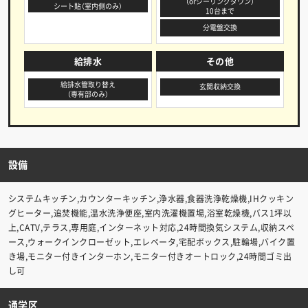
（orシーリングダウン）
シート貼（室内側のみ）
10台まで
分電盤交換
給排水
その他
給排水管取り替え
玄関収納交換
（専有部のみ）
設備
システムキッチン,カウンターキッチン,浄水器,食器洗浄乾燥機,IHクッキン
グヒーター,追焚機能,温水洗浄便座,室内洗濯機置場,浴室乾燥機,バス1坪以
上,CATV,テラス,専用庭,インターネット対応,24時間換気システム,収納スペ
ース,ウォークインクローゼット,エレベータ,宅配ボックス,駐輪場,バイク置
き場,モニター付きインターホン,モニター付きオートロック,24時間ゴミ出
し可
通学区