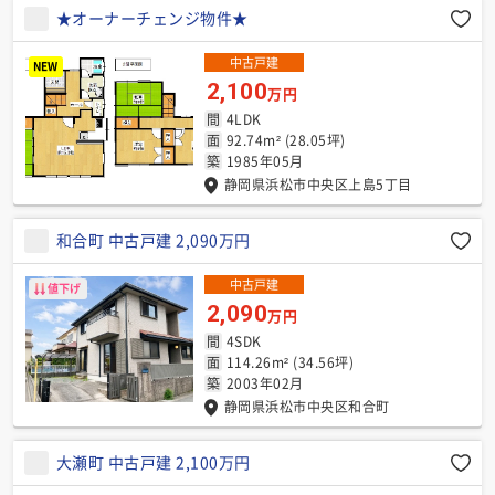
★オーナーチェンジ物件★
中古戸建
NEW
2,100
万円
間
4LDK
面
92.74m² (28.05坪)
築
1985年05月
静岡県浜松市中央区上島5丁目
和合町 中古戸建 2,090万円
中古戸建
値下げ
2,090
万円
間
4SDK
面
114.26m² (34.56坪)
築
2003年02月
静岡県浜松市中央区和合町
大瀬町 中古戸建 2,100万円