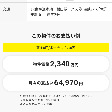
交通
JR東海道本線 磐田駅 バス停：遠鉄バス「竜洋
変電所」 停歩2分
この物件のお支払い例
頭金0円/ボーナス払い0円
2,340
物件価格
万円
64,970
月々の支払い
円
この物件を購入した場合の、月々の支払い価格の一例です。
※元利均等方式 金利0.9％の場合
※返済年数35年として算出