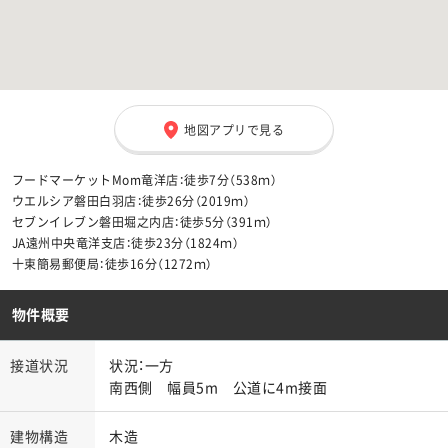
地図アプリで見る
フードマーケットMom竜洋店：徒歩7分（538ｍ）
ウエルシア磐田白羽店：徒歩26分（2019ｍ）
セブンイレブン磐田堀之内店：徒歩5分（391ｍ）
JA遠州中央竜洋支店：徒歩23分（1824ｍ）
十束簡易郵便局：徒歩16分（1272ｍ）
物件概要
接道状況
状況：一方
南西側 幅員5m 公道に4m接面
建物構造
木造