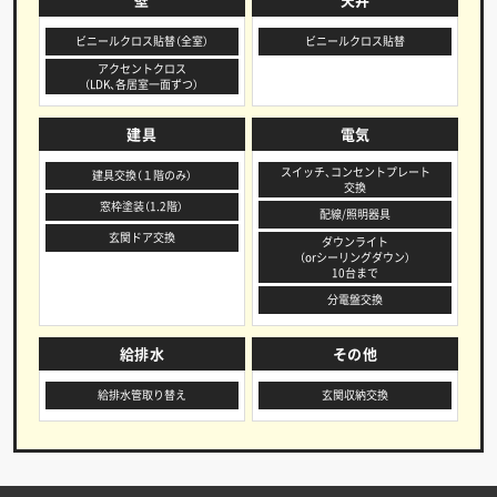
ビニールクロス貼替（全室）
ビニールクロス貼替
アクセントクロス
（LDK、各居室一面ずつ）
建具
電気
スイッチ、コンセントプレート
建具交換（１階のみ）
交換
窓枠塗装（1.2階）
配線/照明器具
玄関ドア交換
ダウンライト
（orシーリングダウン）
10台まで
分電盤交換
給排水
その他
給排水管取り替え
玄関収納交換