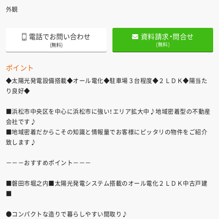
外観
電話でお問い合わせ
資料請求・問合せ
(無料)
(無料)
ポイント
◆太陽光発電設備搭載◆オール電化◆駐車場３台程度◆２ＬＤＫ◆陽当た
り良好◆
■浜松市中央区を中心に浜松市に強い！エリア拡大中♪地域密着型の不動産
会社です♪
■地域密着だからこその知識と情報量でお客様にピッタリの物件をご紹介
致します♪
－－－おすすめポイント－－－
■磐田市堀之内■太陽光発電システム搭載のオール電化２ＬＤＫ中古戸建
■
●コンパクトな造りで暮らしやすい間取り♪