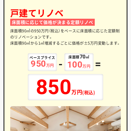
戸建てリノベ
床面積に応じて価格が決まる定額リノベ
床面積90㎡の950万円（税込）をベースに床面積に応じた
定額制
のリノベーションです。
床面積90㎡から1㎡増減するごとに価格が±5万円変動します。
70
床面積
㎡
ベースプライス
-
=
950
100
万円
万円
850
万円
(税込)