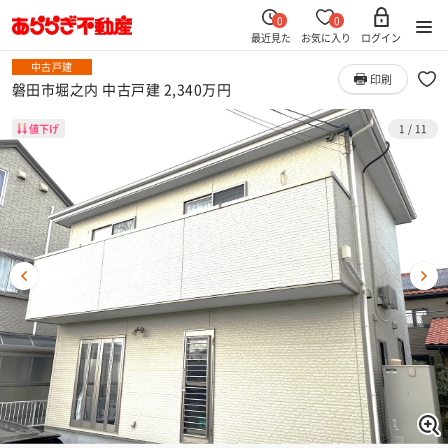
0
0
最近見た
お気に入り
ログイン
中古戸建
印刷
磐田市堀之内 中古戸建 2,340万円
値下げ
1
/
11