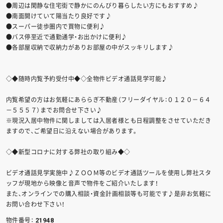
●周辺は閑静な住宅街で静かにのんびり暮らしたい方にもおすすめ♪
●南面開けていて陽当たり良好です♪
●スーパー徒歩圏内で買物に便利♪
●バス停至近で通勤通学・お出かけに便利♪
●各部屋収納で収納力がありお部屋の中がスッキリします♪
◇◆随時内覧予約受付中◆◇全物件ビデオ通話見学可能♪
内覧希望の方はお気軽にあららぎ不動産（フリーダイヤル：０１２０－６４
－５５５７）までお問合せ下さい♪
※現況入居中物件に関しましては入居者様とも日程調整をさせていただき
ますので、ご希望日に沿えない場合があります。
◇◆新型コロナに対する弊社の取り組み◆◇
ビデオ通話見学実施中♪ＺＯＯＭ等のビデオ通話ツールを使用し弊社スタ
ッフが現地から映像と音声で物件をご紹介いたします！
また、オンラインでの購入相談・資金計画相談等も可能です♪是非お気軽に
お問い合わせ下さい！
物件番号：
21948