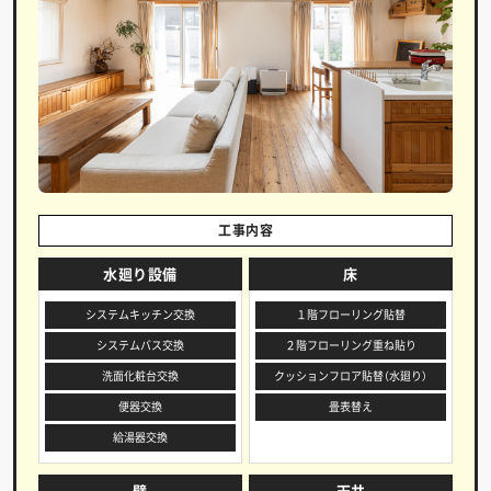
工事内容
水廻り設備
床
システムキッチン交換
１階フローリング貼替
システムバス交換
２階フローリング重ね貼り
洗面化粧台交換
クッションフロア貼替（水廻り）
便器交換
畳表替え
給湯器交換
壁
天井