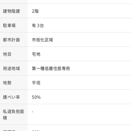
建物階建
2階
駐車場
有 3台
都市計画
市街化区域
地目
宅地
用途地域
第一種低層住居専用
地勢
平坦
建ぺい率
50%
私道負担面
-
積