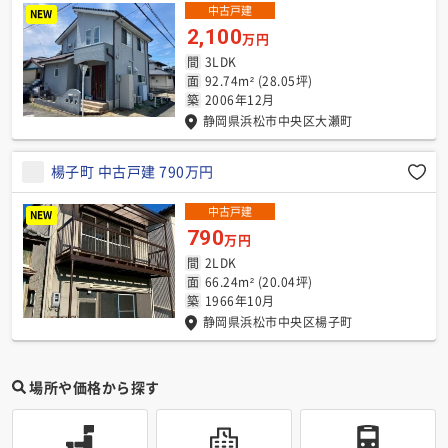
中古戸建
NEW
2,100
万円
間
3LDK
面
92.74m² (28.05坪)
築
2006年12月
静岡県浜松市中央区大瀬町
楊子町 中古戸建 790万円
中古戸建
NEW
790
万円
間
2LDK
面
66.24m² (20.04坪)
築
1966年10月
静岡県浜松市中央区楊子町
場所や価格から探す